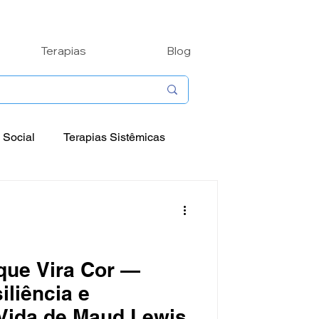
Terapias
Blog
 Social
Terapias Sistêmicas
nalidades
Arteterapia
que Vira Cor —
iliência e
 Vida de Maud Lewis