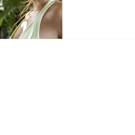
intensas demais para o tama
que vamos nos debruçar nest