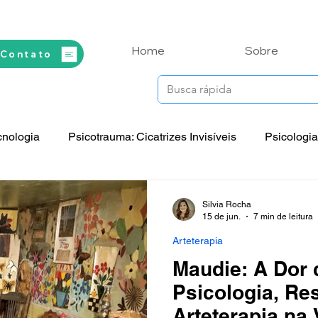
Home
Sobre
 Contato
cnologia
Psicotrauma: Cicatrizes Invisíveis
Psicologia
Prática
Espiritualidade e Saúde
Biografias
Perso
Silvia Rocha
15 de jun.
7 min de leitura
Arteterapia
Mitos, Lendas e Contos
Maudie: A Dor 
Psicologia, Res
Arteterapia na