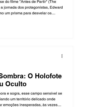
se do filme "Antes de Partir" (The
do a jornada dos protagonistas, Edward
mo um prisma para desvelar os
s transformadoras inerentes ao luto
Sombra: O Holofote
u Oculto
ora e sogra, esse campo sensível se
iando um território delicado onde
r emoções inesperadas, às vezes