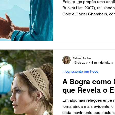
Este artigo propõe uma análi
Bucket List, 2007), utilizan
Cole e Carter Chambers, co
desafios e as potencialidade
antecipatório.
Silvia Rocha
13 de abr.
8 min de leitura
Inconsciente em Foco
A Sogra como 
que Revela o E
Em algumas relações entre n
torna ainda mais evidente, cr
cada movimento pode aciona