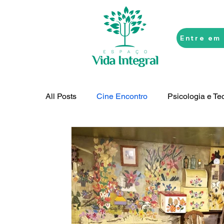
Entre em
All Posts
Cine Encontro
Psicologia e Te
Inconsciente em Foco
Vida Integral na 
Psicossomática
Reflexões Filosóficas