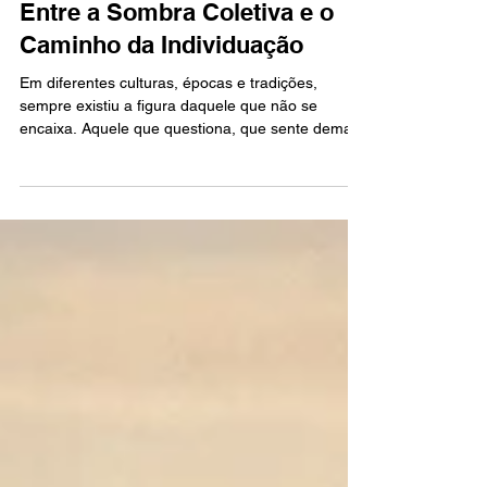
Inconsciente em Foco
A Ovelha Negra da Família:
Entre a Sombra Coletiva e o
Caminho da Individuação
Em diferentes culturas, épocas e tradições,
sempre existiu a figura daquele que não se
encaixa. Aquele que questiona, que sente demais,
que não se adapta às expectativas do grupo. A
esse personagem simbólico — presente em
mitos, narrativas familiares e estudos psicológicos
— damos o nome de Ovelha Negra.