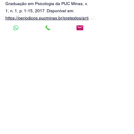
Graduação em Psicologia da PUC Minas, v. 
1, n. 1, p. 1-15, 2017. Disponível em: 
https://periodicos.pucminas.br/pretextos/arti
cle/download/22467/17069/88275
. Acesso 
em: 20 set. 2025. 
[4] ESPAÇO VIVER PSICOLOGIA. Carl 
Rogers: O Humanista que Transformou a 
Psicologia. 27 jun. 2023. Disponível em: 
https://espacoviverpsicologia.com/carl-
rogers-o-humanista-que-transformou-a-
psicologia/
. Acesso em: 20 set. 2025. 
[5] UBRES. Paulo Freire: o educador que 
transformou o Brasil e o mundo. 19 set. 
2024. Disponível em: 
https://www.ubes.org.br/2024/paulo-freire-o-
educador-que-transformou-o-brasil-e-o-
mundo/
. Acesso em: 20 set. 2025. 
[6] LIDER SOCIAL. Como a desigualdade 
social afeta os jovens. Disponível em: 