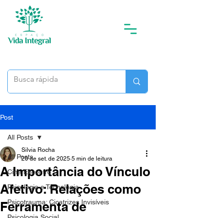
Post
All Posts
Silvia Rocha
All Posts
20 de set. de 2025
5 min de leitura
A Importância do Vínculo
Cine Encontro
Afetivo: Relações como
Psicologia e Tecnologia
Psicotrauma: Cicatrizes Invisíveis
Ferramenta de
Psicologia Social