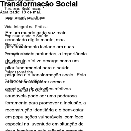
Transformação Social
Terapias Sistêmicas
Atualizado:
18 de mai.
Inconsciente em Foco
Por: Silvia Rocha
Vida Integral na Prática
Em um mundo cada vez mais 
Espiritualidade e Saúde
conectado digitalmente, mas 
Biografias
paradoxalmente isolado em suas 
relações mais profundas, a importância 
Personalidades
do vínculo afetivo emerge como um 
Arteterapia
pilar fundamental para a saúde 
Psicossomática
psíquica e a transformação social. Este 
Reflexões Filosóficas
artigo busca explorar como a 
construção de relações afetivas 
Mitos, Lendas e Contos
saudáveis pode ser uma poderosa 
ferramenta para promover a inclusão, a 
reconstrução identitária e o bem-estar 
em populações vulneráveis, com foco 
especial na juventude em situação de 
risco. Inspirado pela reflexão proposta 