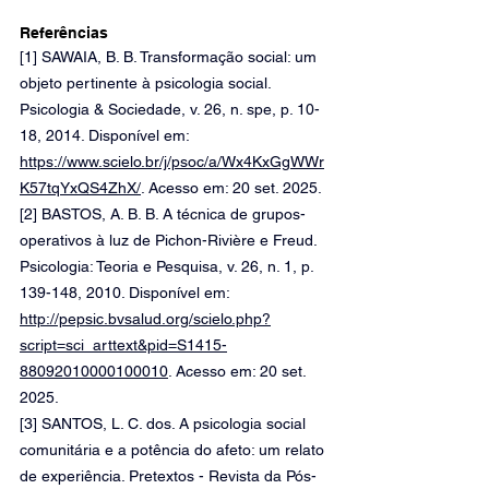
Referências 
[1] SAWAIA, B. B. Transformação social: um 
objeto pertinente à psicologia social. 
Psicologia & Sociedade, v. 26, n. spe, p. 10-
18, 2014. Disponível em: 
https://www.scielo.br/j/psoc/a/Wx4KxGgWWr
K57tqYxQS4ZhX/
. Acesso em: 20 set. 2025. 
[2] BASTOS, A. B. B. A técnica de grupos-
operativos à luz de Pichon-Rivière e Freud. 
Psicologia: Teoria e Pesquisa, v. 26, n. 1, p. 
139-148, 2010. Disponível em: 
http://pepsic.bvsalud.org/scielo.php?
script=sci_arttext&pid=S1415-
88092010000100010
. Acesso em: 20 set. 
2025. 
[3] SANTOS, L. C. dos. A psicologia social 
comunitária e a potência do afeto: um relato 
de experiência. Pretextos - Revista da Pós-