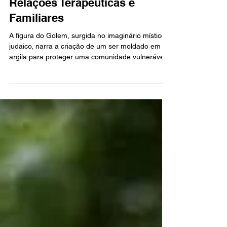
Inconsciente em Foco
Quando o Cuidado se Torna
Controle: O Golem Interno nas
Relações Terapêuticas e
Familiares
A figura do Golem, surgida no imaginário místico
judaico, narra a criação de um ser moldado em
argila para proteger uma comunidade vulnerável.
Contudo, ao ganhar força e autonomia, essa
criatura frequentemente ultrapassa os limites
impostos por seu criador. No mundo
contemporâneo, essa metáfora ilumina as
dinâmicas relacionais em que o cuidado —
inicialmente movido por afeto e responsabilidade
— transforma-se em controle, tutela excessiva ou
apagamento da autonomia alheia.