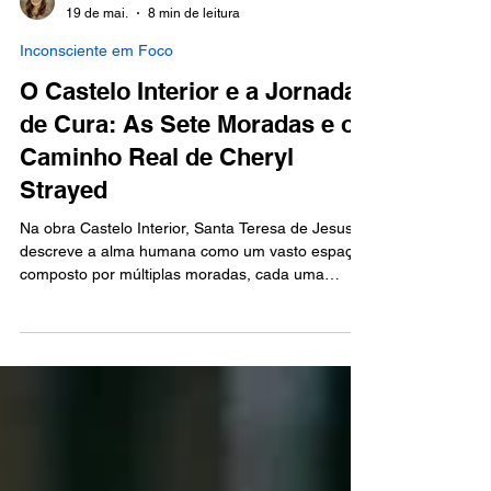
Silvia Rocha
19 de mai.
8 min de leitura
Inconsciente em Foco
O Castelo Interior e a Jornada
de Cura: As Sete Moradas e o
Caminho Real de Cheryl
Strayed
Na obra Castelo Interior, Santa Teresa de Jesus
descreve a alma humana como um vasto espaço
composto por múltiplas moradas, cada uma
representando um grau de profundidade,
consciência e integração. Embora escrita no
século XVI, sua obra permanece
surpreendentemente atual para a psicologia
contemporânea, especialmente para abordagens
que valorizam a interioridade, o simbolismo e a