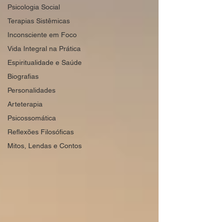
Psicologia Social
Terapias Sistêmicas
Inconsciente em Foco
Vida Integral na Prática
Espiritualidade e Saúde
Biografias
Personalidades
Arteterapia
Psicossomática
Reflexões Filosóficas
Mitos, Lendas e Contos