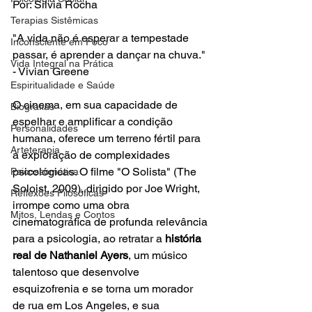
Por: Silvia Rocha
Terapias Sistêmicas
"A vida não é esperar a tempestade 
Inconsciente em Foco
passar, é aprender a dançar na chuva." 
Vida Integral na Prática
- Vivian Greene
Espiritualidade e Saúde
O cinema, em sua capacidade de 
Biografias
espelhar e amplificar a condição 
Personalidades
humana, oferece um terreno fértil para 
Arteterapia
a exploração de complexidades 
psicológicas. O filme "O Solista" (The 
Psicossomática
Soloist, 2009), dirigido por Joe Wright, 
Reflexões Filosóficas
irrompe como uma obra 
Mitos, Lendas e Contos
cinematográfica de profunda relevância 
para a psicologia, ao retratar a 
história 
real de Nathaniel Ayers
, um músico 
talentoso que desenvolve 
esquizofrenia e se torna um morador 
de rua em Los Angeles, e sua 