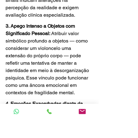
sinais indicam alterações na 
percepção da realidade e exigem 
avaliação clínica especializada.
3. Apego Intenso a Objetos com 
Significado Pessoal: 
Atribuir valor 
simbólico profundo a objetos — como 
considerar um violoncelo uma 
extensão do próprio corpo — pode 
refletir uma tentativa de manter a 
identidade em meio à desorganização 
psíquica. Esse vínculo pode funcionar 
como uma âncora emocional em 
contextos de fragilidade mental.
4. Emoções Exacerbadas diante da 
Arte: 
Reações emocionais intensas a 
músicas, pinturas ou outras formas de 
expressão artística podem ser uma 
forma de canalizar sentimentos 