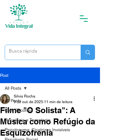
Post
All Posts
Silvia Rocha
All Posts
9 de out. de 2025
11 min de leitura
Filme "O Solista": A
Cine Encontro
Música como Refúgio da
Psicologia e Tecnologia
Psicotrauma: Cicatrizes Invisíveis
Esquizofrenia
Psicologia Social