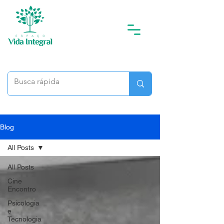
Blog
All Posts
All Posts
Cine
Encontro
Psicologia
e
Tecnologia