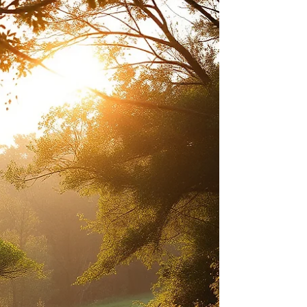
que ultrapassa a análise isolada das taxas
glicêmicas. Em um cenário de crescente
complexidade clínica, a patologia demanda uma
abordagem que considere a indissociabilidade
entre o funcionamento orgânico e os processos
psíquicos.