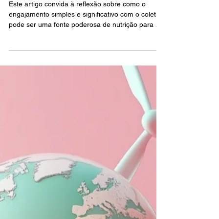
Silvia Rocha
29 de out. de 2025
6 min de leitura
Vida Integral na Prática
Servir com o Coração:
Compaixão Ativa na Vida
Integral
Este artigo convida à reflexão sobre como o
engajamento simples e significativo com o coletivo
pode ser uma fonte poderosa de nutrição para a
alma. Ao longo do texto, são apresentados o
contexto histórico do serviço, seus fundamentos
na psicologia e na filosofia, dados atuais sobre os
impactos do voluntariado e um estudo de caso
inspirador. A jornada culmina em um guia prático
para incorporar a compaixão ativa no cotidiano,
como força que sustenta não apenas quem é