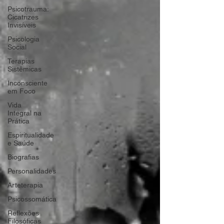
Psicotrauma:
Cicatrizes
Invisíveis
Psicologia
Social
Terapias
Sistêmicas
Inconsciente
em Foco
Vida
Integral na
Prática
Espiritualidade
e Saúde
Biografias
Personalidades
Arteterapia
Psicossomática
Reflexões
Filosóficas