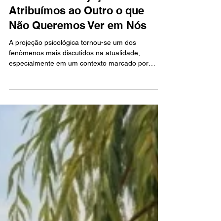
Inconsciente em Foco
O Poder da Projeção: Como
Atribuímos ao Outro o que
Não Queremos Ver em Nós
A projeção psicológica tornou-se um dos
fenômenos mais discutidos na atualidade,
especialmente em um contexto marcado por
tensões sociais, polarizações e crescente
dificuldade de diálogo. Em meio a transformações
culturais aceleradas, a tendência de atribuir ao
outro características, intenções ou emoções que
não reconhecemos em nós mesmos ganhou força
e visibilidade. Esse mecanismo, descrito por
diferentes correntes da psicologia.