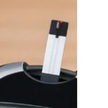
vaidade, o mito expõe o drama de um jovem
incapaz de reconhecer sua própria interioridade
— e, por isso, condenado a amar apenas a
superfície.