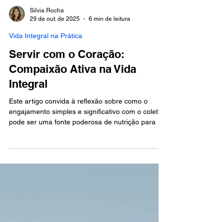
Silvia Rocha
29 de out. de 2025
6 min de leitura
Vida Integral na Prática
Servir com o Coração:
Compaixão Ativa na Vida
Integral
Este artigo convida à reflexão sobre como o
engajamento simples e significativo com o coletivo
pode ser uma fonte poderosa de nutrição para a
alma. Ao longo do texto, são apresentados o
contexto histórico do serviço, seus fundamentos
na psicologia e na filosofia, dados atuais sobre os
impactos do voluntariado e um estudo de caso
inspirador. A jornada culmina em um guia prático