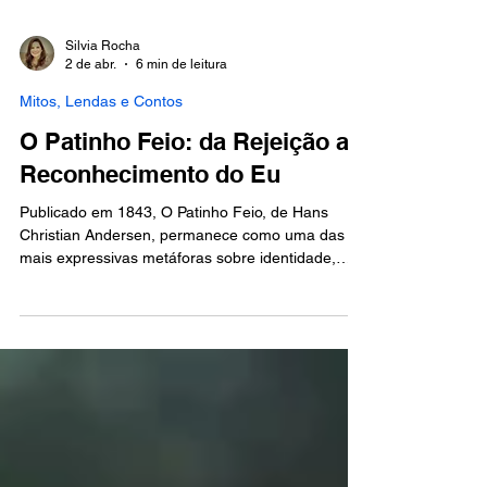
Silvia Rocha
2 de abr.
6 min de leitura
Mitos, Lendas e Contos
O Patinho Feio: da Rejeição ao
Reconhecimento do Eu
Publicado em 1843, O Patinho Feio, de Hans
Christian Andersen, permanece como uma das
mais expressivas metáforas sobre identidade,
pertencimento e reconhecimento interior. A
história do filhote rejeitado, que atravessa
humilhações e isolamento até descobrir sua
verdadeira natureza, dialoga profundamente com
desafios contemporâneos ligados à autoestima,
diversidade e construção do self.