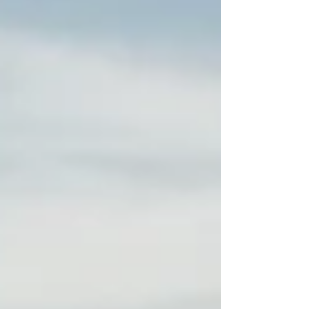
para incorporar a compaixão ativa no cotidiano,
como força que sustenta não apenas quem é
cuidado, m