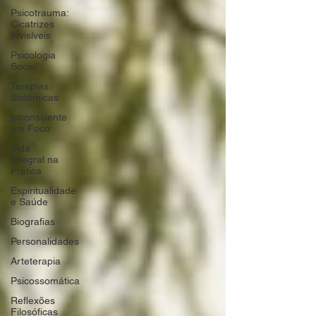
Psicotrauma:
Cicatrizes
Invisíveis
Psicologia
Social
Terapias
Sistêmicas
Inconsciente
em Foco
Vida
Integral na
Prática
Espiritualidade
e Saúde
Biografias
Personalidades
Arteterapia
Psicossomática
Reflexões
Filosóficas