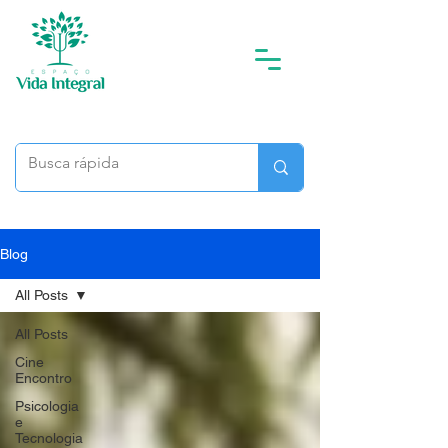
Blog
All Posts
All Posts
Cine
Encontro
Psicologia
e
Tecnologia