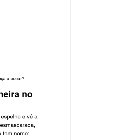
eça a ecoar?
heira no 
espelho e vê a 
desmascarada, 
o tem nome: 