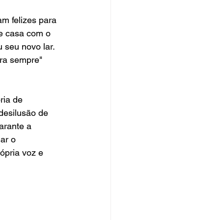
m felizes para 
se casa com o 
u seu novo lar. 
ra sempre" 
ria de 
desilusão de 
arante a 
ar o 
pria voz e 