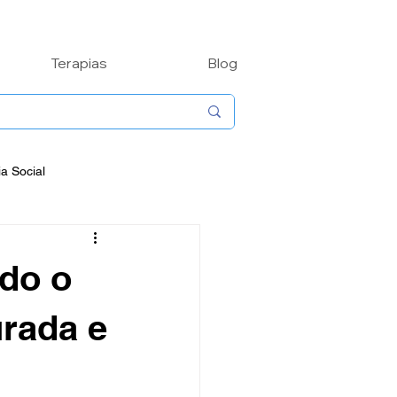
Terapias
Blog
ia Social
de
Biografias
ndo o
Contos
urada e