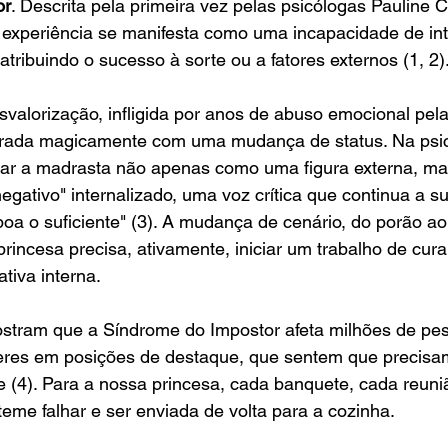
or
. Descrita pela primeira vez pelas psicólogas Pauline C
experiência se manifesta como uma incapacidade de inte
atribuindo o sucesso à sorte ou a fatores externos (1, 2)
esvalorização, infligida por anos de abuso emocional pel
curada magicamente com uma mudança de status. Na psic
tar a madrasta não apenas como uma figura externa, m
gativo" internalizado, uma voz crítica que continua a s
oa o suficiente" (3). A mudança de cenário, do porão ao 
princesa precisa, ativamente, iniciar um trabalho de cura
tiva interna.
stram que a Síndrome do Impostor afeta milhões de pes
res em posições de destaque, que sentem que precisam
 (4). Para a nossa princesa, cada banquete, cada reuni
teme falhar e ser enviada de volta para a cozinha.