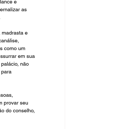
lance e 
rnalizar as 
.
a madrasta e 
análise, 
as como um 
ussurrar em sua 
palácio, não 
 para 
soas, 
 provar seu 
ão do conselho, 