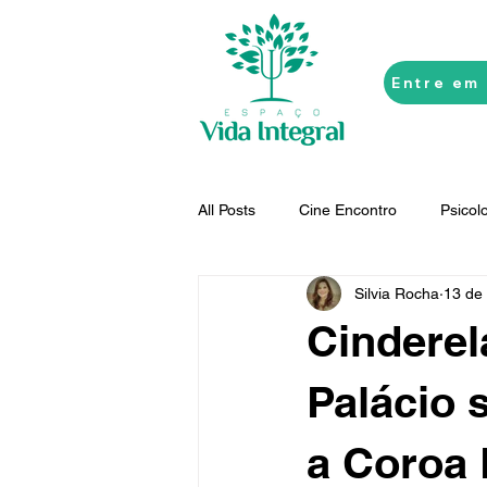
Entre em
All Posts
Cine Encontro
Psicol
Silvia Rocha
13 de 
Terapias Sistêmicas
Inconsci
Cinderel
Personalidades
Arteterapia
Palácio 
a Coroa