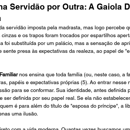
a Servidão por Outra: A Gaiola 
a
 da servidão imposta pela madrasta, mas logo percebe q
 cinzas e os trapos foram trocados por espartilhos apert
ha foi substituída por um palácio, mas a sensação de ap
se sente presa às expectativas da realeza, ao papel de "e
Familiar
 nos ensina que toda família (ou, neste caso, a fa
s, papéis e expectativas próprias (5). Ao entrar nesse 
ssão para se conformar. Sua identidade, antes definida 
e ser definida por seu papel real. Se ela não estabelece
 quem é para além do título de "esposa do príncipe", a li
enas uma ilusão.
direto com a vida moderna. Quantas vezes buscamos um