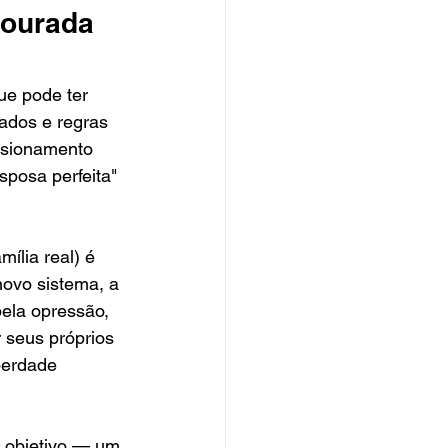
Dourada 
ue pode ter 
ados e regras 
risionamento 
sposa perfeita" 
mília real) é 
novo sistema, a 
pela opressão, 
r seus próprios 
berdade 
 objetivo — um 