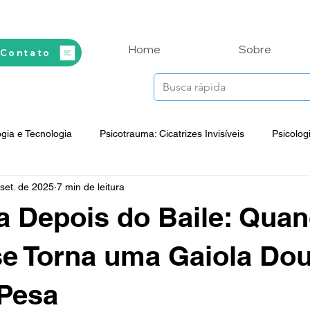
Home
Sobre
 Contato
ogia e Tecnologia
Psicotrauma: Cicatrizes Invisíveis
Psicolog
set. de 2025
7 min de leitura
ente em Foco
Vida Integral na Prática
Espiritualidade e Saú
a Depois do Baile: Qua
Psicossomática
Reflexões Filosóficas
Mitos, Lendas e 
se Torna uma Gaiola Do
 Pesa