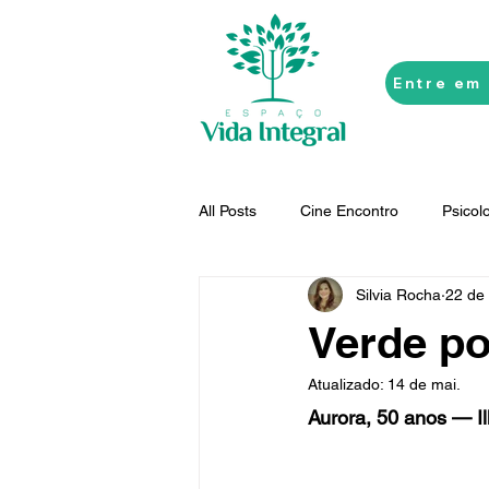
Entre em
All Posts
Cine Encontro
Psicol
Silvia Rocha
22 de 
Terapias Sistêmicas
Inconsci
Verde po
Atualizado:
14 de mai.
Personalidades
Arteterapia
Aurora, 50 anos — Il