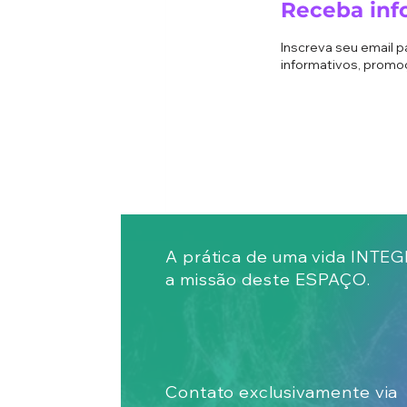
Receba inf
Inscreva seu email 
informativos, promo
Comentários
A prática de uma vida INTE
a missão deste ESPAÇO.
Escreva um comentário
O Patinho Feio: da Rejeição
Contato exclusivamente via