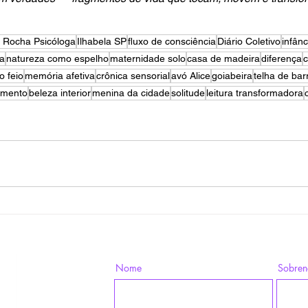
a Rocha Psicóloga
Ilhabela SP
fluxo de consciência
Diário Coletivo
infânc
ca
natureza como espelho
maternidade solo
casa de madeira
diferença
c
o feio
memória afetiva
crônica sensorial
avó Alice
goiabeira
telha de bar
imento
beleza interior
menina da cidade
solitude
leitura transformadora
Nome
Sobre