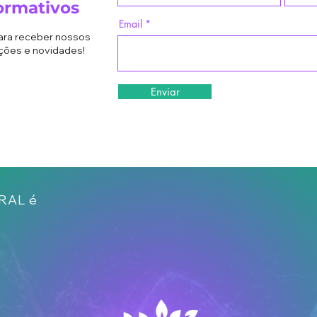
ormativos
Email
para receber nossos
ções e novidades!
Enviar
GRAL é