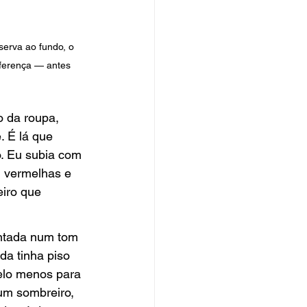
serva ao fundo, o 
iferença — antes 
o da roupa, 
. É lá que 
o. Eu subia com 
, vermelhas e 
iro que 
ntada num tom 
da tinha piso 
elo menos para 
um sombreiro, 