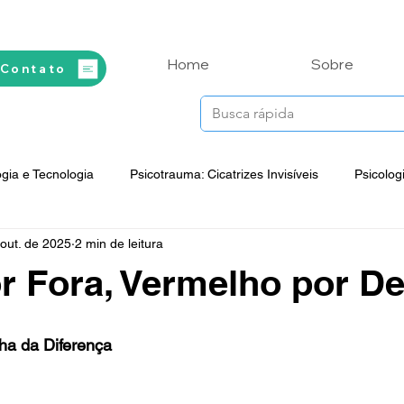
Home
Sobre
 Contato
ogia e Tecnologia
Psicotrauma: Cicatrizes Invisíveis
Psicolog
out. de 2025
2 min de leitura
ente em Foco
Vida Integral na Prática
Espiritualidade e Saú
r Fora, Vermelho por De
Psicossomática
Reflexões Filosóficas
Mitos, Lendas e 
ha da Diferença