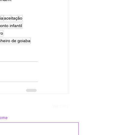
ia
aceitação
onto infantil
ro
cheiro de goiaba
Ver tudo
nome