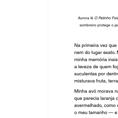
Aurora lê 
O Patinho Fei
sombreiro protege o ja
Na primeira vez que e
nem do lugar exato. 
minha memória insist
a leveza de quem fo
suculentas por dent
misturava fruta, terra
Minha avó morava na
que parecia laranja c
avermelhado, como s
o meu tamanho — e a