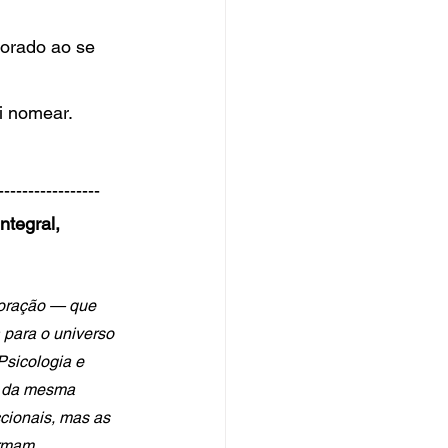
horado ao se 
i nomear.
----------------- 
tegral, 
coração — que 
 para o universo 
sicologia e 
m da mesma 
cionais, mas as 
rmam.