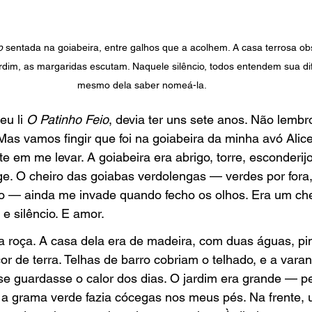
o
 sentada na goiabeira, entre galhos que a acolhem. A casa terrosa ob
rdim, as margaridas escutam. Naquele silêncio, todos entendem sua d
mesmo dela saber nomeá-la.
u li 
O Patinho Feio
, devia ter uns sete anos. Não lembr
Mas vamos fingir que foi na goiabeira da minha avó Alice
e em me levar. A goiabeira era abrigo, torre, esconderij
ge. O cheiro das goiabas verdolengas — verdes por fora
ro — ainda me invade quando fecho os olhos. Era um che
 e silêncio. E amor.
 roça. A casa dela era de madeira, com duas águas, pi
or de terra. Telhas de barro cobriam o telhado, e a varan
e guardasse o calor dos dias. O jardim era grande — p
 grama verde fazia cócegas nos meus pés. Na frente, 