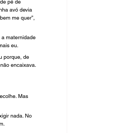
de pé de 
nha avó devia 
 bem me quer”, 
o a maternidade 
mais eu.
u porque, de 
não encaixava. 
recolhe. Mas 
igir nada. No 
m.