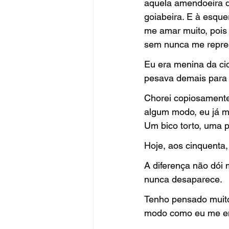
aquela amendoeira q
goiabeira. E à esqu
me amar muito, pois
sem nunca me repre
Eu era menina da cid
pesava demais para m
Chorei copiosamente 
algum modo, eu já m
Um bico torto, uma p
Hoje, aos cinquenta, 
A diferença não dói 
nunca desaparece.
Tenho pensado muito
modo como eu me enc