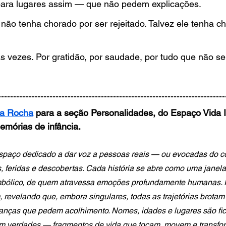
a para lugares assim — que não pedem explicações.
o não tenha chorado por ser rejeitado. Talvez ele tenha c
s vezes. Por gratidão, por saudade, por tudo que não se
---------------------------------------------------------------------------
ia Rocha
 para a seção Personalidades, do Espaço Vida In
emórias de infância.
spaço dedicado a dar voz a pessoas reais — ou evocadas do 
, feridas e descobertas. Cada história se abre como uma janela
imbólico, de quem atravessa emoções profundamente humanas. P
m, revelando que, embora singulares, todas as trajetórias brota
ranças que pedem acolhimento. Nomes, idades e lugares são fic
am verdades — fragmentos de vida que tocam, movem e transfo