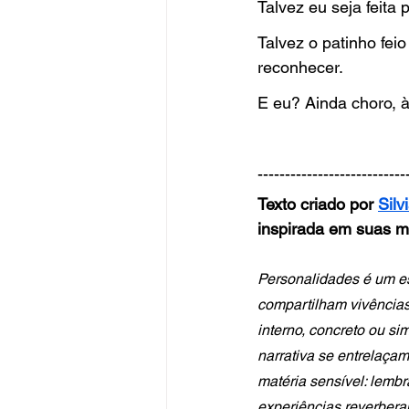
Talvez eu seja feit
Talvez o patinho fei
reconhecer.
E eu? Ainda choro, à
---------------------------
Texto criado por 
Silv
inspirada em suas m
Personalidades é um e
compartilham vivências
interno, concreto ou s
narrativa se entrelaça
matéria sensível: lemb
experiências reverber