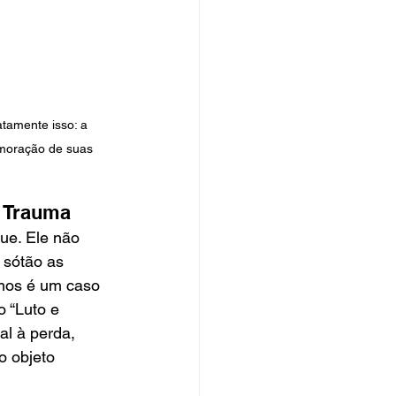
tamente isso: a 
moração de suas 
o Trauma
ue. Ele não 
 sótão as 
emos é um caso 
 “Luto e 
al à perda, 
o objeto 