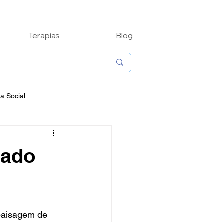
Terapias
Blog
ia Social
de
Biografias
sado
Contos
paisagem de 