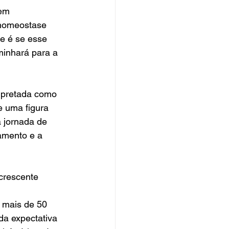
em 
 homeostase 
e é se esse 
minhará para a 
erpretada como 
e uma figura 
a jornada de 
amento e a 
crescente 
 mais de 50 
da expectativa 