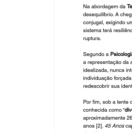
Na abordagem da 
Te
desequilíbrio. A ch
conjugal, exigindo u
sistema terá resiliê
ruptura.
Segundo a 
Psicologi
a representação da a
idealizada, nunca in
individuação forçada
redescobrir sua iden
Por fim, sob a lente 
conhecida como “
div
aproximadamente 26%
anos [2]. 
45 Anos
 ca