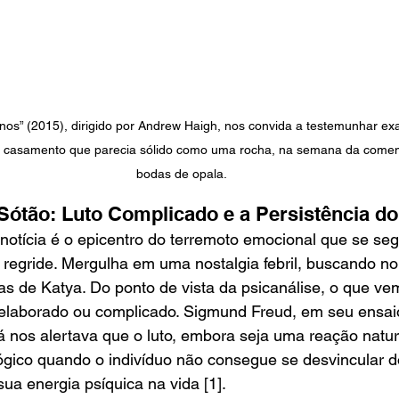
Anos” (2015), dirigido por Andrew Haigh, nos convida a testemunhar exa
m casamento que parecia sólido como uma rocha, na semana da come
bodas de opala.
ótão: Luto Complicado e a Persistência d
notícia é o epicentro do terremoto emocional que se seg
 regride. Mergulha em uma nostalgia febril, buscando no
as de Katya. Do ponto de vista da psicanálise, o que v
 elaborado ou complicado. Sigmund Freud, em seu ensaio
já nos alertava que o luto, embora seja uma reação natur
ógico quando o indivíduo não consegue se desvincular d
sua energia psíquica na vida [1].