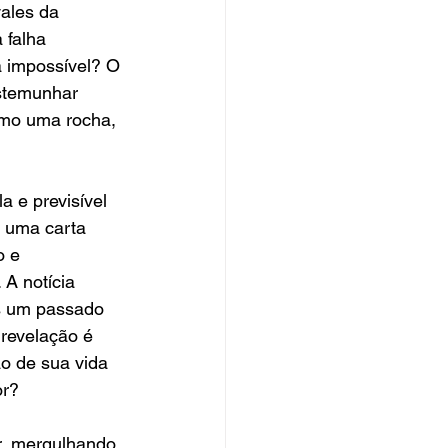
ales da 
 falha 
a impossível? O 
estemunhar 
omo uma rocha, 
 e previsível 
, uma carta 
o e 
A notícia 
s um passado 
revelação é 
o de sua vida 
or?
r, mergulhando 