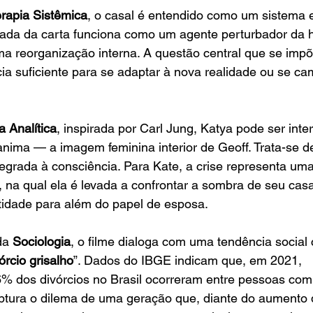
rapia Sistêmica
, o casal é entendido como um sistema 
egada da carta funciona como um agente perturbador da
ma reorganização interna. A questão central que se impõ
ncia suficiente para se adaptar à nova realidade ou se ca
a Analítica
, inspirada por Carl Jung, Katya pode ser int
nima — a imagem feminina interior de Geoff. Trata-se d
tegrada à consciência. Para Kate, a crise representa um
, na qual ela é levada a confrontar a sombra de seu cas
tidade para além do papel de esposa.
da 
Sociologia
, o filme dialoga com uma tendência social 
órcio grisalho
”. Dados do IBGE indicam que, em 2021, 
 dos divórcios no Brasil ocorreram entre pessoas com
ptura o dilema de uma geração que, diante do aumento 