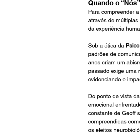
Quando o “Nós” 
Para compreender a p
através de múltipla
da experiência huma
Sob a ótica da 
Psico
padrões de comunica
anos criam um abism
passado exige uma re
evidenciando o impac
Do ponto de vista da
emocional enfrentad
constante de Geoff 
compreendidas como 
os efeitos neurobiol