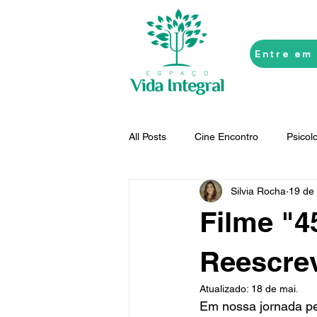
Entre em
All Posts
Cine Encontro
Psicol
Silvia Rocha
19 de 
Terapias Sistêmicas
Inconsci
Filme "
Personalidades
Arteterapia
Reescrev
Atualizado:
18 de mai.
Em nossa jornada pe