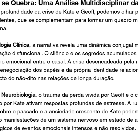
se Quebra: Uma Análise Multidisciplinar da
rofundidade da crise de Kate e Geoff, podemos olhar pa
s lentes, que se complementam para formar um quadro m
na.
logia Clínica
, a narrativa revela uma dinâmica conjugal 
ção disfuncional. O silêncio e os segredos acumulados 
o emocional entre o casal. A crise desencadeada pela r
negociação dos papéis e da própria identidade relacion
to do não-dito nas relações de longa duração.
 
Neurobiologia
, o trauma da perda vivida por Geoff e o 
o por Kate ativam respostas profundas de estresse. A r
sobre o passado e a ansiedade crescente de Kate podem
manifestações de um sistema nervoso em estado de aler
ógicos de eventos emocionais intensos e não resolvidos.