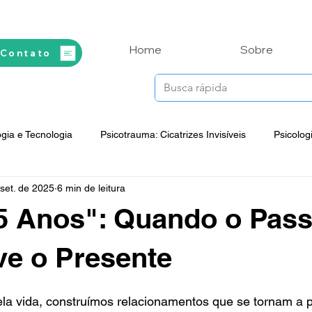
Home
Sobre
 Contato
ogia e Tecnologia
Psicotrauma: Cicatrizes Invisíveis
Psicolog
set. de 2025
6 min de leitura
ente em Foco
Vida Integral na Prática
Espiritualidade e Saú
45 Anos": Quando o Pas
Psicossomática
Reflexões Filosóficas
Mitos, Lendas e 
e o Presente
la vida, construímos relacionamentos que se tornam a 