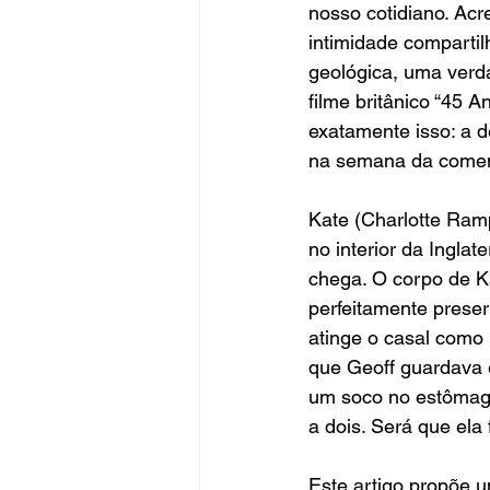
nosso cotidiano. Acr
intimidade comparti
geológica, uma verd
filme britânico “45 
exatamente isso: a 
na semana da comem
Kate (Charlotte Ramp
no interior da Ingla
chega. O corpo de Ka
perfeitamente preser
atinge o casal com
que Geoff guardava 
um soco no estômago
a dois. Será que ela 
Este artigo propõe u