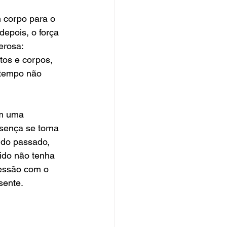
 corpo para o 
epois, o força 
erosa: 
os e corpos, 
 tempo não 
em uma 
ença se torna 
 do passado, 
ido não tenha 
sessão com o 
sente. 