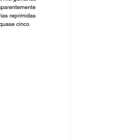
aparentemente 
as reprimidas 
quase cinco 