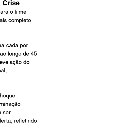
 Crise
ra o filme 
ais completo 
marcada por 
ao longo de 45 
evelação do 
al, 
choque 
uminação 
 ser 
ta, refletindo 