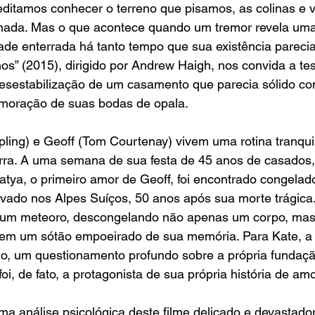
editamos conhecer o terreno que pisamos, as colinas e v
lhada. Mas o que acontece quando um tremor revela uma
ade enterrada há tanto tempo que sua existência pareci
Anos” (2015), dirigido por Andrew Haigh, nos convida a t
desestabilização de um casamento que parecia sólido c
oração de suas bodas de opala.
ling) e Geoff (Tom Courtenay) vivem uma rotina tranquila
terra. A uma semana de sua festa de 45 anos de casados
tya, o primeiro amor de Geoff, foi encontrado congelad
vado nos Alpes Suíços, 50 anos após sua morte trágica. 
o um meteoro, descongelando não apenas um corpo, ma
em um sótão empoeirado de sua memória. Para Kate, a 
, um questionamento profundo sobre a própria fundaçã
foi, de fato, a protagonista de sua própria história de am
ma análise psicológica deste filme delicado e devastado