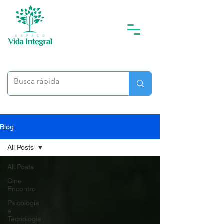
Blog
All Posts
All Posts
Cine
Encontro
Psicologia
e
Tecnologia