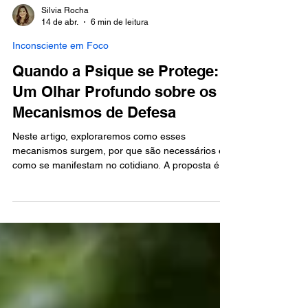
Silvia Rocha
14 de abr.
6 min de leitura
Inconsciente em Foco
Quando a Psique se Protege:
Um Olhar Profundo sobre os
Mecanismos de Defesa
Neste artigo, exploraremos como esses
mecanismos surgem, por que são necessários e
como se manifestam no cotidiano. A proposta é
oferecer um olhar simbólico, psicológico e
profundamente humano sobre o modo como a
psique tenta se preservar — e como podemos
transformar essas defesas em consciência.