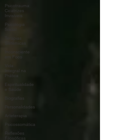
Psicotrauma:
Cicatrizes
Invisíveis
Psicologia
Social
Terapias
Sistêmicas
Inconsciente
em Foco
Vida
Integral na
Prática
Espiritualidade
e Saúde
Biografias
Personalidades
Arteterapia
Psicossomática
Reflexões
Filosóficas