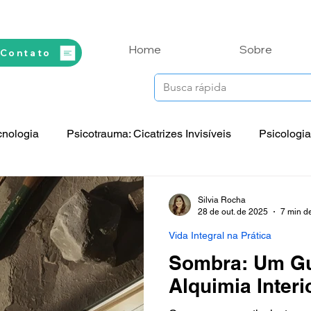
Home
Sobre
 Contato
cnologia
Psicotrauma: Cicatrizes Invisíveis
Psicologia
Prática
Espiritualidade e Saúde
Biografias
Perso
Silvia Rocha
28 de out. de 2025
7 min de
Vida Integral na Prática
Mitos, Lendas e Contos
Sombra: Um Gui
Alquimia Interi