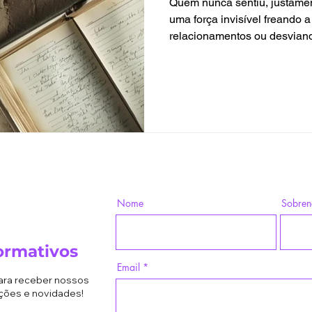
Quem nunca sentiu, justame
uma força invisível freando a
relacionamentos ou desviand
costuma habitar o que a psi
um reservatório oculto de em
ou negados pela consciência 
a valorizar a luz, mas é no m
que se revela a chave para a 
Nome
Sobre
ormativos
Email
para receber nossos
ções e novidades!