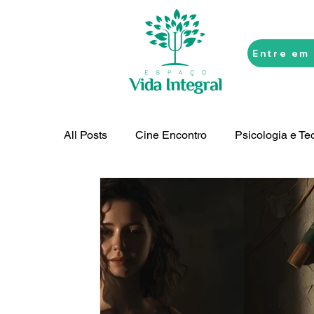
Entre em
All Posts
Cine Encontro
Psicologia e Te
Inconsciente em Foco
Vida Integral na 
Psicossomática
Reflexões Filosóficas