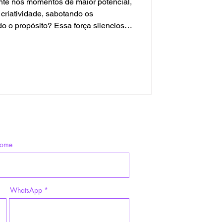
nte nos momentos de maior potencial,
 criatividade, sabotando os
o o propósito? Essa força silenciosa
cologia analítica chama de Sombra:
oções, desejos e talentos reprimidos
ao longo da vida [5]. A cultura ensina
ergulho corajoso na escuridão interior
intei
nome
WhatsApp