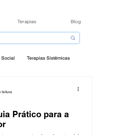
Terapias
Blog
 Social
Terapias Sistêmicas
nalidades
Arteterapia
 leitura
a Prático para a
or